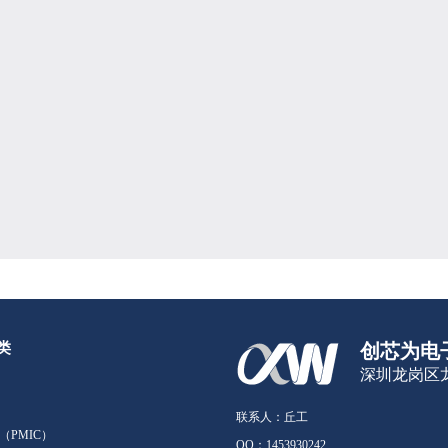
类
创芯为电
深圳龙岗区龙
联系人：丘工
（PMIC）
QQ：
1453930242