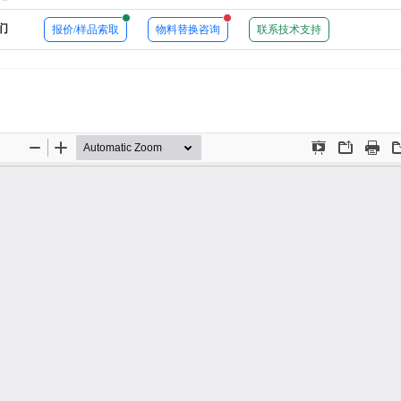
New alerts
New alerts
们
报价/样品索取
物料替换咨询
联系技术支持