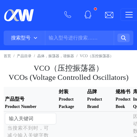
New alerts
首页
产品目录
晶体，振荡器，谐振器
VCO（压控振荡器）
VCO（压控振荡器）
VCOs (Voltage Controlled Oscillators)
封装
品牌
规格书
库
产品型号
Product
Product
Product
I
Product Number
Package
Brand
Book
Q
当搜索不到时，可
减少输入关键字数