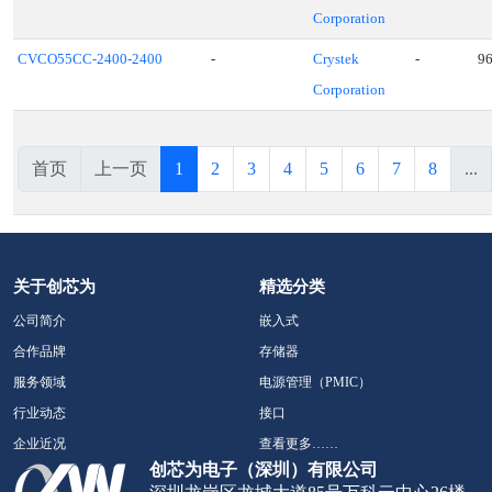
Corporation
CVCO55CC-2400-2400
-
Crystek
-
9
Corporation
首页
上一页
1
2
3
4
5
6
7
8
...
关于创芯为
精选分类
公司简介
嵌入式
合作品牌
存储器
服务领域
电源管理（PMIC）
行业动态
接口
企业近况
查看更多……
创芯为电子（深圳）有限公司