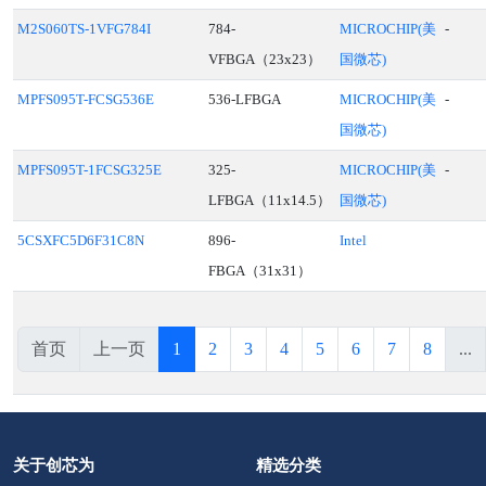
M2S060TS-1VFG784I
784-
MICROCHIP(美
-
VFBGA（23x23）
国微芯)
MPFS095T-FCSG536E
536-LFBGA
MICROCHIP(美
-
国微芯)
MPFS095T-1FCSG325E
325-
MICROCHIP(美
-
LFBGA（11x14.5）
国微芯)
5CSXFC5D6F31C8N
896-
Intel
FBGA（31x31）
首页
上一页
1
2
3
4
5
6
7
8
...
关于创芯为
精选分类