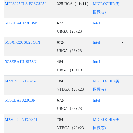
MPFS025TLS-FCSG325I
325-BGA（11x11）
MICROCHIP(美
-
国微芯)
5CSEBA4U23C8SN
672-
Intel
-
UBGA（23x23）
5CSXFC2C6U23C8N
672-
Intel
-
UBGA（23x23）
5CSEBA4U19I7SN
484-
Intel
UBGA（19x19）
M2S060T-VFG784
784-
MICROCHIP(美
-
VFBGA（23x23）
国微芯)
5CSEBA5U23C8N
672-
Intel
UBGA（23x23）
M2S060T-VFG784I
784-
MICROCHIP(美
-
VFBGA（23x23）
国微芯)