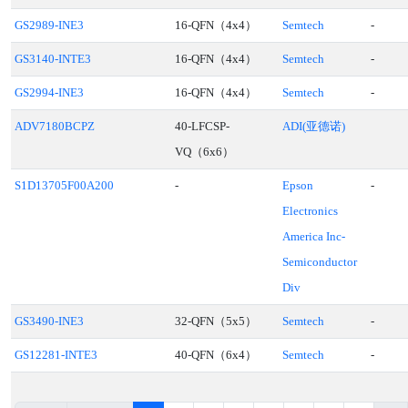
GS2989-INE3
16-QFN（4x4）
Semtech
-
GS3140-INTE3
16-QFN（4x4）
Semtech
-
GS2994-INE3
16-QFN（4x4）
Semtech
-
ADV7180BCPZ
40-LFCSP-
ADI(亚德诺)
VQ（6x6）
S1D13705F00A200
-
Epson
-
Electronics
America Inc-
Semiconductor
Div
GS3490-INE3
32-QFN（5x5）
Semtech
-
GS12281-INTE3
40-QFN（6x4）
Semtech
-