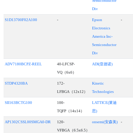
Semiconductor
Div
S1D13700F02A100
-
Epson
-
Electronics
America Inc-
Semiconductor
Div
ADV7180BCPZ-REEL
40-LFCSP-
ADI(亚德诺)
VQ（6x6）
STDP4320BA
172-
Kinetic
LFBGA（12x12）
Technologies
SII163BCTG100
100-
LATTICE(莱迪
TQFP（14x14）
思)
AP1302CSSL00SMGA0-DR
120-
onsemi(安森美)
-
VFBGA（6.5x6.5）