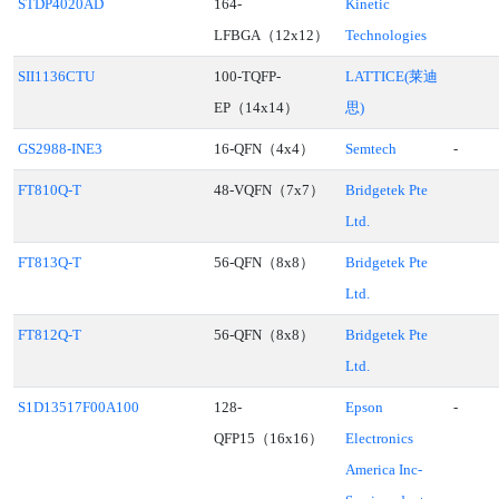
STDP4020AD
164-
Kinetic
LFBGA（12x12）
Technologies
SII1136CTU
100-TQFP-
LATTICE(莱迪
EP（14x14）
思)
GS2988-INE3
16-QFN（4x4）
Semtech
-
FT810Q-T
48-VQFN（7x7）
Bridgetek Pte
Ltd.
FT813Q-T
56-QFN（8x8）
Bridgetek Pte
Ltd.
FT812Q-T
56-QFN（8x8）
Bridgetek Pte
Ltd.
S1D13517F00A100
128-
Epson
-
QFP15（16x16）
Electronics
America Inc-