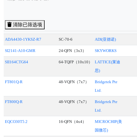
清除已筛选项
ADA4430-1YKSZ-R7
SC-70-6
ADI(亚德诺)
SI2141-A10-GMR
24-QFN（3x3）
SKYWORKS
SII164CTG64
64-TQFP（10x10）
LATTICE(莱迪
思)
FT801Q-R
48-VQFN（7x7）
Bridgetek Pte
Ltd.
FT800Q-R
48-VQFN（7x7）
Bridgetek Pte
Ltd.
EQCO30T5.2
16-QFN（4x4）
MICROCHIP(美
国微芯)