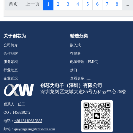
首页
上一页
1
2
3
4
5
6
7
8
...
关于创芯为
精选分类
公司简介
嵌入式
合作品牌
存储器
服务领域
电源管理（PMIC）
行业动态
接口
企业近况
查看更多……
创芯为电子（深圳）有限公司
深圳龙岗区龙城大道85号万科云中心26楼
联系人：丘工
QQ：
1453930242
电话：
+86 134 8068 3885
邮箱：
qiuyongkang@szcxwdz.com