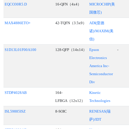
EQCO30R5.D
16-QFN（4x4）
MICROCHIP(美
国微芯)
MAX4886ETO+
42-TQFN（3.5x9）
ADI(亚德
诺)/MAXIM(美
信)
S1D13L01F00A100
128-QFP（14x14）
Epson
-
Electronics
America Inc-
Semiconductor
Div
STDP4028AB
164-
Kinetic
LFBGA（12x12）
Technologies
ISL59885ISZ
8-SOIC
RENESAS(瑞
萨)/IDT