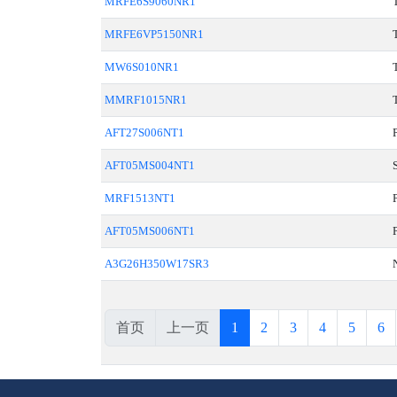
MRFE6S9060NR1
MRFE6VP5150NR1
MW6S010NR1
MMRF1015NR1
AFT27S006NT1
AFT05MS004NT1
MRF1513NT1
AFT05MS006NT1
A3G26H350W17SR3
首页
上一页
1
2
3
4
5
6