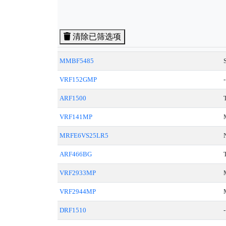
清除已筛选项
MMBF5485
VRF152GMP
-
ARF1500
VRF141MP
MRFE6VS25LR5
ARF466BG
VRF2933MP
VRF2944MP
DRF1510
-