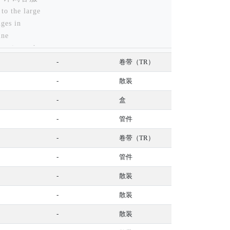
to the large
ges in
ine
sactions, the
ntory
-
卷带（TR）
tity is for
-
散装
rence only,
se contact
-
盒
omer service
-
管件
details
-
卷带（TR）
-
管件
-
散装
-
散装
-
散装