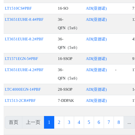
LT1510CS#PBF
16-SO
ADI(亚德诺)
7
LT3651EUHE-8.4#PBF
36-
ADI(亚德诺)
1
QFN（5x6）
LT3651EUHE-8.2#PBF
36-
ADI(亚德诺)
4
QFN（5x6）
LT1571EGN-5#PBF
16-SSOP
ADI(亚德诺)
9
LT3651EUHE-4.2#PBF
36-
ADI(亚德诺)
-
1
QFN（5x6）
LTC4000EGN-1#PBF
28-SSOP
ADI(亚德诺)
1
LT1513-2CR#PBF
7-DDPAK
ADI(亚德诺)
1
首页
上一页
1
2
3
4
5
6
7
8
...