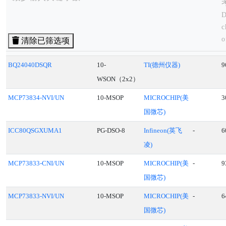
D
c
o
清除已筛选项
t
i
BQ24040DSQR
10-
TI(德州仪器)
9
q
WSON（2x2）
r
MCP73834-NVI/UN
10-MSOP
MICROCHIP(美
3
p
国微芯)
c
f
ICC80QSGXUMA1
PG-DSO-8
Infineon(英飞
-
6
凌)
MCP73833-CNI/UN
10-MSOP
MICROCHIP(美
-
9
国微芯)
MCP73833-NVI/UN
10-MSOP
MICROCHIP(美
-
6
国微芯)