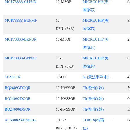
MCP73833-GPI/UN
10-MSOP
MICROCHIP(美
-
9
国微芯)
MCP73833-BZI/MF
10-
MICROCHIP(美
8
DFN（3x3）
国微芯)
MCP73833-BZI/UN
10-MSOP
MICROCHIP(美
2
国微芯)
MCP73833-GPI/MF
10-
MICROCHIP(美
8
DFN（3x3）
国微芯)
SEA01TR
8-SOIC
ST(意法半导体)
-
4
BQ24093DGQR
10-HVSSOP
TI(德州仪器)
5
BQ24092DGQR
10-HVSSOP
TI(德州仪器)
6
BQ24090DGQR
10-HVSSOP
TI(德州仪器)
5
XC6808A4D28R-G
6-USP-
TOREX(特瑞
-
6
B07（1.8x2）
仕)