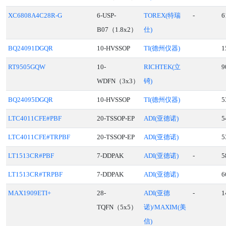
XC6808A4C28R-G
6-USP-
TOREX(特瑞
-
6
B07（1.8x2）
仕)
BQ24091DGQR
10-HVSSOP
TI(德州仪器)
1
RT9505GQW
10-
RICHTEK(立
9
WDFN（3x3）
锜)
BQ24095DGQR
10-HVSSOP
TI(德州仪器)
5
LTC4011CFE#PBF
20-TSSOP-EP
ADI(亚德诺)
5
LTC4011CFE#TRPBF
20-TSSOP-EP
ADI(亚德诺)
5
LT1513CR#PBF
7-DDPAK
ADI(亚德诺)
-
5
LT1513CR#TRPBF
7-DDPAK
ADI(亚德诺)
6
MAX1909ETI+
28-
ADI(亚德
-
1
TQFN（5x5）
诺)/MAXIM(美
信)