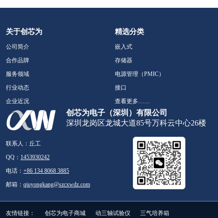
关于创芯为
精选分类
公司简介
嵌入式
合作品牌
存储器
服务领域
电源管理（PMIC）
行业动态
接口
企业近况
查看更多……
创芯为电子（深圳）有限公司
深圳龙岗区龙城大道85号万科云中心26楼
联系人：丘工
QQ：
1453930242
电话：
+86 134 8068 3885
邮箱：
qiuyongkang@szcxwdz.com
友情链接：
创芯为电子商城
动三轴试验仪
三气培养箱