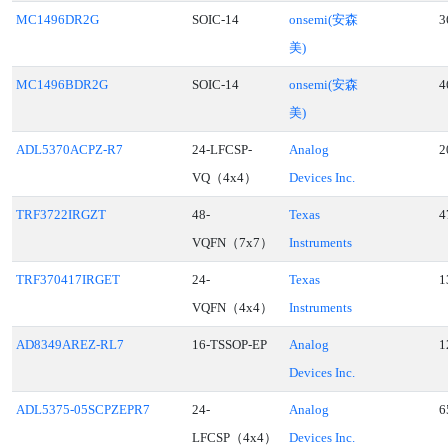
MC1496DR2G
SOIC-14
onsemi(安森
3
美)
MC1496BDR2G
SOIC-14
onsemi(安森
4
美)
ADL5370ACPZ-R7
24-LFCSP-
Analog
2
VQ（4x4）
Devices Inc.
TRF3722IRGZT
48-
Texas
4
VQFN（7x7）
Instruments
TRF370417IRGET
24-
Texas
1
VQFN（4x4）
Instruments
AD8349AREZ-RL7
16-TSSOP-EP
Analog
1
Devices Inc.
ADL5375-05SCPZEPR7
24-
Analog
6
LFCSP（4x4）
Devices Inc.