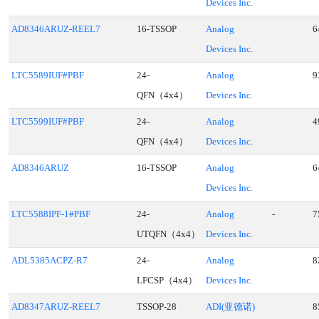
Devices Inc.
AD8346ARUZ-REEL7
16-TSSOP
Analog
6
Devices Inc.
LTC5589IUF#PBF
24-
Analog
9
QFN（4x4）
Devices Inc.
LTC5599IUF#PBF
24-
Analog
4
QFN（4x4）
Devices Inc.
AD8346ARUZ
16-TSSOP
Analog
6
Devices Inc.
LTC5588IPF-1#PBF
24-
Analog
-
7
UTQFN（4x4）
Devices Inc.
ADL5385ACPZ-R7
24-
Analog
8
LFCSP（4x4）
Devices Inc.
AD8347ARUZ-REEL7
TSSOP-28
ADI(亚德诺)
8