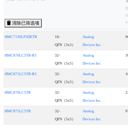
D
c
o
清除已筛选项
t
i
HMC7150LP3DETR
16-
Analog
9
q
QFN（3x3）
Devices Inc.
r
HMC870LC5TR-R5
32-
Analog
3
p
QFN（5x5）
Devices Inc.
c
f
HMC871LC5TR-R5
32-
Analog
1
QFN（5x5）
Devices Inc.
HMC870LC5TR
32-
Analog
2
QFN（5x5）
Devices Inc.
HMC871LC5TR
32-
Analog
9
QFN（5x5）
Devices Inc.