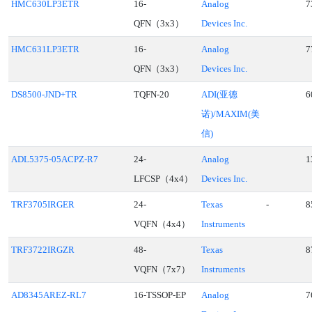
HMC630LP3ETR
16-
Analog
7
QFN（3x3）
Devices Inc.
HMC631LP3ETR
16-
Analog
7
QFN（3x3）
Devices Inc.
DS8500-JND+TR
TQFN-20
ADI(亚德
6
诺)/MAXIM(美
信)
ADL5375-05ACPZ-R7
24-
Analog
1
LFCSP（4x4）
Devices Inc.
TRF3705IRGER
24-
Texas
-
8
VQFN（4x4）
Instruments
TRF3722IRGZR
48-
Texas
8
VQFN（7x7）
Instruments
AD8345AREZ-RL7
16-TSSOP-EP
Analog
7