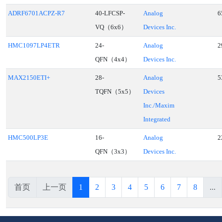
ADRF6701ACPZ-R7
40-LFCSP-
Analog
6
VQ（6x6）
Devices Inc.
HMC1097LP4ETR
24-
Analog
2
QFN（4x4）
Devices Inc.
MAX2150ETI+
28-
Analog
5
TQFN（5x5）
Devices
Inc./Maxim
Integrated
HMC500LP3E
16-
Analog
2
QFN（3x3）
Devices Inc.
首页
上一页
1
2
3
4
5
6
7
8
...