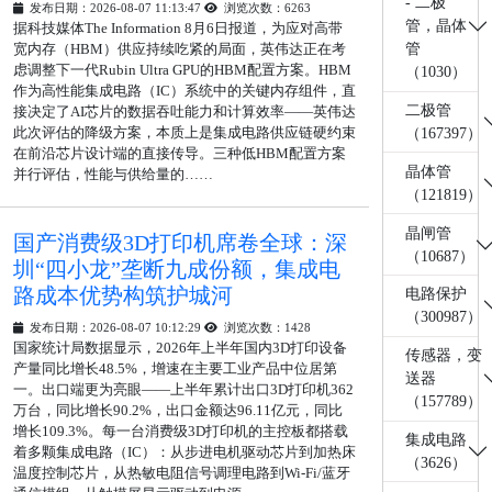
- 二极
发布日期：2026-08-07 11:13:47
浏览次数：6263
管，晶体
据科技媒体The Information 8月6日报道，为应对高带
宽内存（HBM）供应持续吃紧的局面，英伟达正在考
管
虑调整下一代Rubin Ultra GPU的HBM配置方案。HBM
（1030）
作为高性能集成电路（IC）系统中的关键内存组件，直
二极管
接决定了AI芯片的数据吞吐能力和计算效率——英伟达
此次评估的降级方案，本质上是集成电路供应链硬约束
（167397）
在前沿芯片设计端的直接传导。三种低HBM配置方案
晶体管
并行评估，性能与供给量的……
（121819）
晶闸管
国产消费级3D打印机席卷全球：深
（10687）
圳“四小龙”垄断九成份额，集成电
路成本优势构筑护城河
电路保护
（300987）
发布日期：2026-08-07 10:12:29
浏览次数：1428
国家统计局数据显示，2026年上半年国内3D打印设备
传感器，变
产量同比增长48.5%，增速在主要工业产品中位居第
送器
一。出口端更为亮眼——上半年累计出口3D打印机362
（157789）
万台，同比增长90.2%，出口金额达96.11亿元，同比
增长109.3%。每一台消费级3D打印机的主控板都搭载
集成电路
着多颗集成电路（IC）：从步进电机驱动芯片到加热床
（3626）
温度控制芯片，从热敏电阻信号调理电路到Wi-Fi/蓝牙