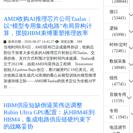
同比增长——这说明存储器涨……
（248844）
接口
AMD收购AI推理芯片公司Taalas：
（53443）
以“模型专用集成电路”布局异构计
逻辑
算，摆脱HBM束缚重塑推理效率
（65996）
发布日期：2026-08-07 14:42:27
浏览次数：580
时钟/定时
当地时间8月6日，AMD宣布已达成最终协议，收购总
（72481）
部位于加拿大多伦多的AI推理芯片初创公司Taalas。交
易价格、支付方式和预计交割时间均未披露。Taalas成
数据采集
立于2023年，由前AMD与英伟达工程师、Tenstorrent
（34940）
创始人Ljubisa Bajic创立，累计融资约2.19亿美元。此
次收购正值生成式AI浪潮的重心从模型训练向模型推理
线性
加速转移之际——AMD将Taalas的技术定位为全栈AI平
（47745）
台……
音频专用
（1159）
HBM供应短缺倒逼英伟达调整
专用
Rubin Ultra GPU配置：从HBM4E到
IC（1945）
HBM4，集成电路供应链硬约束下
的战略妥协
电流调节