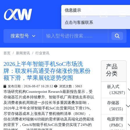
信息提示
New alerts
点击与客服联系
首页
新闻资讯
行业资讯
2026上半年智能手机SoC市场洗
产品
牌：联发科高通受存储涨价拖累份
分类
额下滑，苹果展锐逆势突围
嵌入式
发布日期：2026-08-07 16:28:12
浏览次数：5863
市场研究机构Counterpoint Research最新报告显示，受
（126297）
存储器芯片成本持续攀升、智能手机厂商谨慎去库存以
及消费者换机周期进一步拉长等多重因素叠加影响，
存储器
2026年上半年全球智能手机SoC出货量同比下滑15%。
（50155）
尽管存储器成本上涨推高了整机物料清单（BOM），
电源管理
但在消费者对端侧AI功能的需求驱动及高端化趋势延续
的背景下，GenAI智能手机SoC出货量仍实现了24%的
（PMIC）