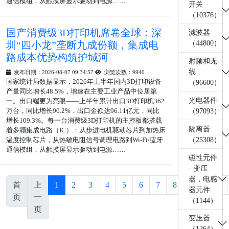
通信模组，从触摸屏显示驱动到电源……
开关
（10376）
国产消费级3D打印机席卷全球：深
滤波器
圳“四小龙”垄断九成份额，集成电
（44800）
路成本优势构筑护城河
射频和无
线
发布日期：2026-08-07 09:34:57
浏览次数：9940
国家统计局数据显示，2026年上半年国内3D打印设备
（96600）
产量同比增长48.5%，增速在主要工业产品中位居第
光电器件
一。出口端更为亮眼——上半年累计出口3D打印机362
万台，同比增长90.2%，出口金额达96.11亿元，同比
（97093）
增长109.3%。每一台消费级3D打印机的主控板都搭载
隔离器
着多颗集成电路（IC）：从步进电机驱动芯片到加热床
（25308）
温度控制芯片，从热敏电阻信号调理电路到Wi-Fi/蓝牙
通信模组，从触摸屏显示驱动到电源……
磁性元件
- 变压
器，电感
首
上
1
2
3
4
5
6
7
8
...
950
器元件
页
一
（1144）
页
变压器
（1264）