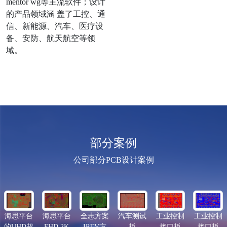
mentor wg等主流软件；设计
的产品领域涵 盖了工控、通
信、新能源、汽车、医疗设
备、安防、航天航空等领
域。
部分案例
公司部分PCB设计案例
海思平台
海思平台
全志方案
汽车测试
工业控制
工业控制
的UHD超
FHD 2K
IPTV方
板
接口板
接口板