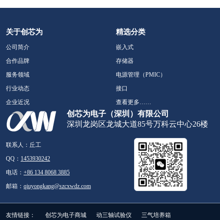
关于创芯为
精选分类
公司简介
嵌入式
合作品牌
存储器
服务领域
电源管理（PMIC）
行业动态
接口
企业近况
查看更多……
创芯为电子（深圳）有限公司
深圳龙岗区龙城大道85号万科云中心26楼
联系人：丘工
QQ：
1453930242
电话：
+86 134 8068 3885
邮箱：
qiuyongkang@szcxwdz.com
友情链接：
创芯为电子商城
动三轴试验仪
三气培养箱