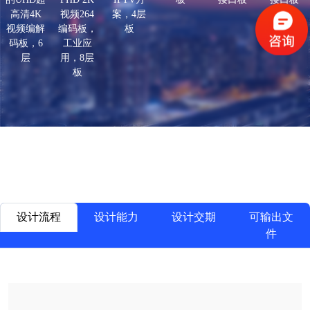
高清4K
视频264
案，4层
视频编解
编码板，
板
码板，6
工业应
层
用，8层
板
设计流程
设计能力
设计交期
可输出文
件