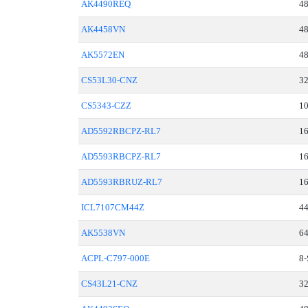
AK4490REQ
4
AK4458VN
4
AK5572EN
4
CS53L30-CNZ
3
CS5343-CZZ
1
AD5592RBCPZ-RL7
1
AD5593RBCPZ-RL7
1
AD5593RBRUZ-RL7
1
ICL7107CM44Z
4
AK5538VN
6
ACPL-C797-000E
8
CS43L21-CNZ
3