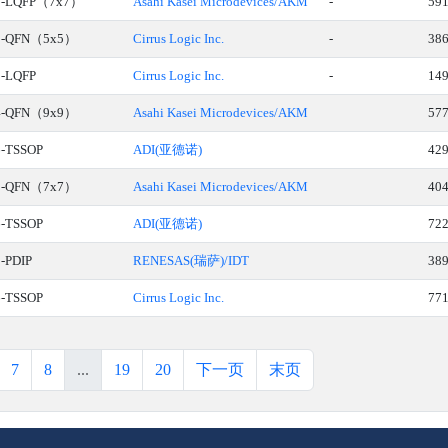
8-LQFP（7x7）
Asahi Kasei Microdevices/AKM
-
59
2-QFN（5x5）
Cirrus Logic Inc.
-
38
8-LQFP
Cirrus Logic Inc.
-
14
4-QFN（9x9）
Asahi Kasei Microdevices/AKM
57
6-TSSOP
ADI(亚德诺)
42
8-QFN（7x7）
Asahi Kasei Microdevices/AKM
40
6-TSSOP
ADI(亚德诺)
72
-PDIP
RENESAS(瑞萨)/IDT
38
6-TSSOP
Cirrus Logic Inc.
77
7
8
...
19
20
下一页
末页