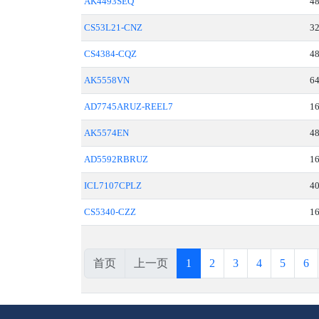
AK4493SEQ
4
CS53L21-CNZ
3
CS4384-CQZ
4
AK5558VN
6
AD7745ARUZ-REEL7
1
AK5574EN
4
AD5592RBRUZ
1
ICL7107CPLZ
40
CS5340-CZZ
1
首页
上一页
1
2
3
4
5
6