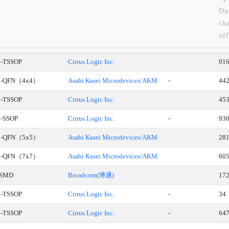
Du
ch
off
tra
in
6-TSSOP
Cirrus Logic Inc.
91
qua
8-QFN（4x4）
Asahi Kasei Microdevices/AKM
-
44
ref
ple
0-TSSOP
Cirrus Logic Inc.
45
cu
0-SSOP
Cirrus Logic Inc.
-
93
for
2-QFN（5x5）
Asahi Kasei Microdevices/AKM
28
8-QFN（7x7）
Asahi Kasei Microdevices/AKM
60
-SMD
Broadcom(博通)
17
0-TSSOP
Cirrus Logic Inc.
-
34
0-TSSOP
Cirrus Logic Inc.
-
64