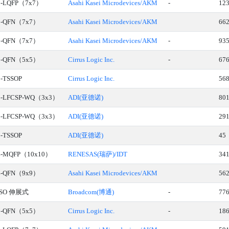
8-LQFP（7x7）
Asahi Kasei Microdevices/AKM
-
12
8-QFN（7x7）
Asahi Kasei Microdevices/AKM
66
8-QFN（7x7）
Asahi Kasei Microdevices/AKM
-
93
2-QFN（5x5）
Cirrus Logic Inc.
-
67
0-TSSOP
Cirrus Logic Inc.
56
6-LFCSP-WQ（3x3）
ADI(亚德诺)
80
6-LFCSP-WQ（3x3）
ADI(亚德诺)
29
6-TSSOP
ADI(亚德诺)
45
4-MQFP（10x10）
RENESAS(瑞萨)/IDT
34
4-QFN（9x9）
Asahi Kasei Microdevices/AKM
56
-SO 伸展式
Broadcom(博通)
-
77
2-QFN（5x5）
Cirrus Logic Inc.
-
18