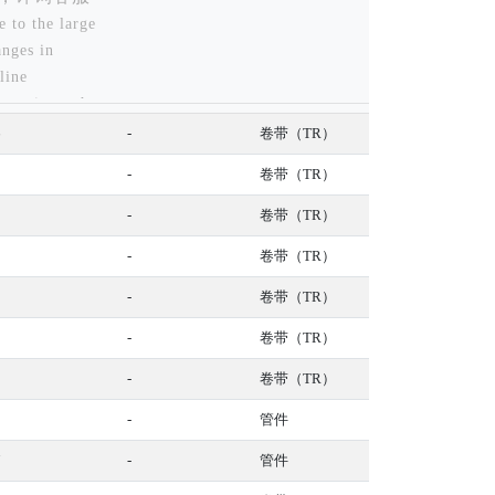
e to the large
anges in
line
nsactions, the
ventory
6
-
卷带（TR）
ntity is for
2
-
卷带（TR）
erence only,
ase contact
3
-
卷带（TR）
stomer service
0
-
卷带（TR）
 details
1
-
卷带（TR）
5
-
卷带（TR）
2
-
卷带（TR）
-
管件
7
-
管件