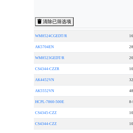
清除已筛选项
WM8524CGEDT/R
1
AK5704EN
2
WM8523GEDT/R
2
CS4344-CZZR
1
AK4452VN
3
AK5552VN
4
HCPL-7860-500E
8
CS4345-CZZ
1
CS4344-CZZ
1