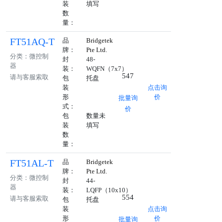
装
填写
数
量：
FT51AQ-T
品
Bridgetek
牌：
Pte Ltd.
分类：微控制
封
48-
器
装：
WQFN（7x7）
547
请与客服索取
包
托盘
装
点击询
形
价
批量询
式：
价
包
数量未
装
填写
数
量：
FT51AL-T
品
Bridgetek
牌：
Pte Ltd.
分类：微控制
封
44-
器
装：
LQFP（10x10）
554
请与客服索取
包
托盘
装
点击询
形
价
批量询