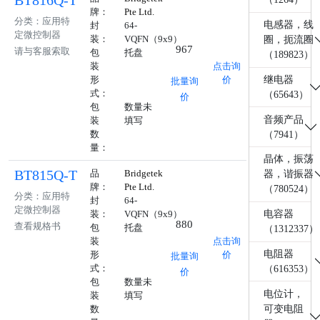
BT816Q-T
牌：
Pte Ltd.
分类：应用特
电感器，线
封
64-
定微控制器
装：
VQFN（9x9）
圈，扼流圈
967
请与客服索取
包
托盘
（189823）
装
点击询
继电器
形
价
批量询
式：
（65643）
价
包
数量未
音频产品
装
填写
数
（7941）
量：
晶体，振荡
BT815Q-T
品
Bridgetek
器，谐振器
牌：
Pte Ltd.
（780524）
分类：应用特
封
64-
定微控制器
装：
VQFN（9x9）
电容器
880
查看规格书
包
托盘
（1312337）
装
点击询
电阻器
形
价
批量询
式：
（616353）
价
包
数量未
电位计，
装
填写
可变电阻
数