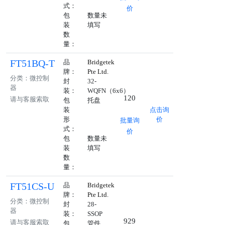
式：
价
包
数量未
装
填写
数
量：
FT51BQ-T
品
Bridgetek
牌：
Pte Ltd.
分类：微控制
封
32-
器
装：
WQFN（6x6）
120
请与客服索取
包
托盘
装
点击询
形
价
批量询
式：
价
包
数量未
装
填写
数
量：
FT51CS-U
品
Bridgetek
牌：
Pte Ltd.
分类：微控制
封
28-
器
装：
SSOP
929
请与客服索取
包
管件