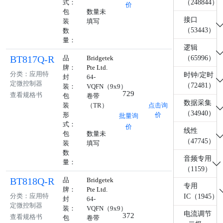
（248844）
式：
价
包
数量未
接口
装
填写
（53443）
数
量：
逻辑
BT817Q-R
（65996）
品
Bridgetek
牌：
Pte Ltd.
分类：应用特
时钟/定时
封
64-
定微控制器
（72481）
装：
VQFN（9x9）
729
查看规格书
包
卷带
数据采集
装
（TR）
点击询
（34940）
形
价
批量询
式：
价
线性
包
数量未
（47745）
装
填写
数
音频专用
量：
（1159）
BT818Q-R
品
Bridgetek
专用
牌：
Pte Ltd.
分类：应用特
IC（1945）
封
64-
定微控制器
装：
VQFN（9x9）
电流调节
372
查看规格书
包
卷带