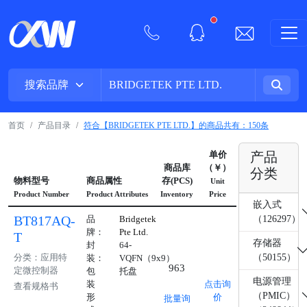
New alerts
首页
产品目录
符合【BRIDGETEK PTE LTD.】的商品共有：150条
单价
产品
商品库
（￥）
分类
物料型号
商品属性
存(PCS)
Unit
Product Number
Product Attributes
Inventory
Price
嵌入式
BT817AQ-
品
Bridgetek
（126297）
牌：
Pte Ltd.
T
存储器
封
64-
分类：应用特
（50155）
装：
VQFN（9x9）
963
定微控制器
包
托盘
电源管理
装
点击询
查看规格书
（PMIC）
形
价
批量询