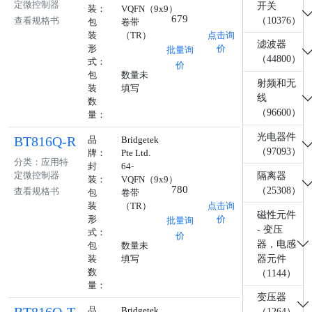
定微控制器
开关
装：
VQFN（9x9）
679
（10376）
查看规格书
包
卷带
装
（TR）
点击询
滤波器
形
价
批量询
（44800）
式：
价
包
数量未
射频和无
装
填写
线
数
（96600）
量：
光电器件
BT816Q-R
品
Bridgetek
（97093）
牌：
Pte Ltd.
分类：应用特
封
64-
定微控制器
隔离器
装：
VQFN（9x9）
780
（25308）
查看规格书
包
卷带
装
（TR）
点击询
磁性元件
形
价
批量询
- 变压
式：
价
器，电感
包
数量未
器元件
装
填写
数
（1144）
量：
变压器
品
Bridgetek
（1264）