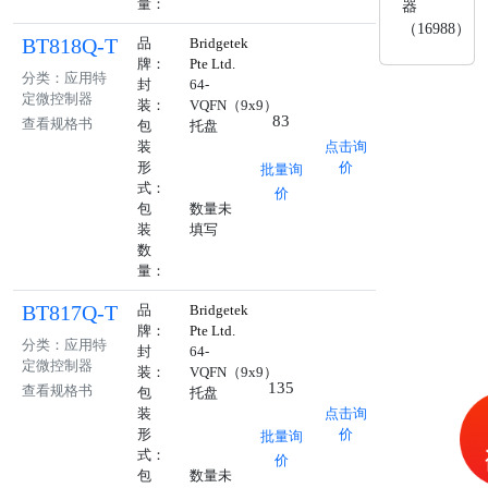
量：
器
（16988）
BT818Q-T
品
Bridgetek
牌：
Pte Ltd.
分类：应用特
封
64-
定微控制器
装：
VQFN（9x9）
83
查看规格书
包
托盘
装
点击询
形
价
批量询
式：
价
包
数量未
装
填写
数
量：
BT817Q-T
品
Bridgetek
牌：
Pte Ltd.
分类：应用特
封
64-
定微控制器
装：
VQFN（9x9）
135
查看规格书
包
托盘
装
点击询
形
价
批量询
式：
价
包
数量未