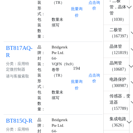
- 二极
装
（TR）
点击询
管，晶体
形
价
批量询
管
式：
价
包
数量未
（1030）
装
填写
二极管
数
（167397）
量：
晶体管
BT817AQ-
品
Bridgetek
（121819）
牌：
Pte Ltd.
R
封
64-
晶闸管
分类：应用特
装：
VQFN（9x9）
194
（10687）
定微控制器
包
卷带
装
（TR）
点击询
请与客服索取
电路保护
形
价
批量询
（300987）
式：
价
包
数量未
传感器，变
装
填写
送器
数
（157789）
量：
集成电路
BT815Q-R
品
Bridgetek
（3626）
牌：
Pte Ltd.
分类：应用特
封
64-