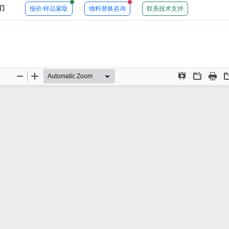
New alerts
New alerts
们
报价/样品索取
物料替换咨询
联系技术支持