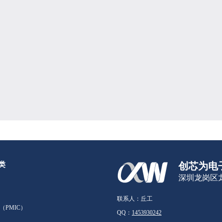
类
创芯为电
深圳龙岗区龙
联系人：丘工
（PMIC）
QQ：
1453930242