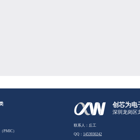
类
创芯为电
深圳龙岗区龙
联系人：丘工
（PMIC）
QQ：
1453930242