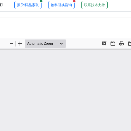
New alerts
New alerts
们
报价/样品索取
物料替换咨询
联系技术支持